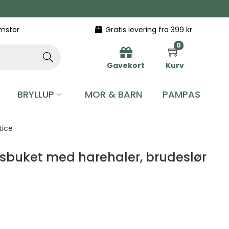
omster
Gratis levering fra 399 kr
0
Searc
h
Gavekort
Kurv
BRYLLUP
MOR & BARN
PAMPAS
tice
edsbuket med harehaler, brudeslør