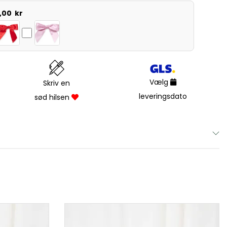
5,00
kr
Vælg
Skriv en
leveringsdato
sød hilsen