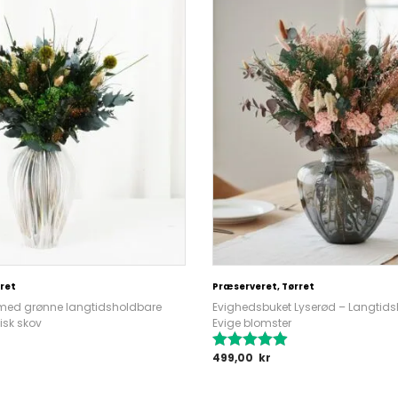
ret
Præserveret, Tørret
med grønne langtidsholdbare
Evighedsbuket Lyserød – Langtids
isk skov
Evige blomster
499,00
kr