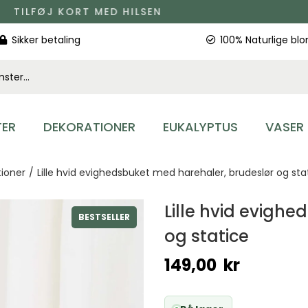
TILFØJ KORT MED HILSEN
Sikker betaling
100% Naturlige bl
ER
DEKORATIONER
EUKALYPTUS
VASER
tioner
/
Lille hvid evighedsbuket med harehaler, brudeslør og sta
Lille hvid evigh
BESTSELLER
og statice
149,00
kr