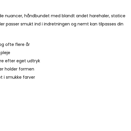
hvide nuancer, håndbundet med blandt andet harehaler, statice
 der passer smukt ind i indretningen og nemt kan tilpasses din
g ofte flere år
pleje
re efter eget udtryk
der holder formen
et i smukke farver