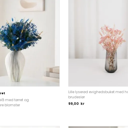
Lille lyserød evighedsbuket med h
ret
brudeslør
lå med tørret og
99,00
kr
re blomster